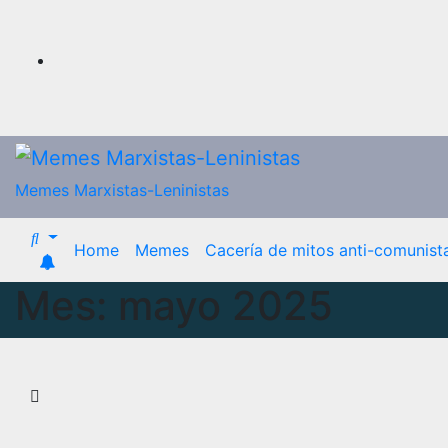
Saltar
al
contenido
Memes Marxistas-Leninistas
Home
Memes
Cacería de mitos anti-comunist
Mes:
mayo 2025