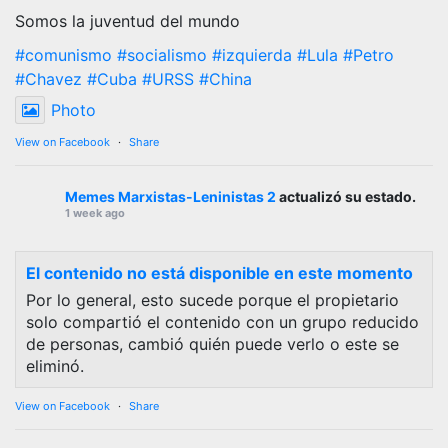
Somos la juventud del mundo
#comunismo
#socialismo
#izquierda
#Lula
#Petro
#Chavez
#Cuba
#URSS
#China
Photo
View on Facebook
·
Share
Memes Marxistas-Leninistas 2
actualizó su estado.
1 week ago
El contenido no está disponible en este momento
Por lo general, esto sucede porque el propietario
solo compartió el contenido con un grupo reducido
de personas, cambió quién puede verlo o este se
eliminó.
View on Facebook
·
Share