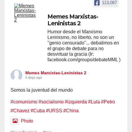
113,087
Memes Marxistas-
Leninistas 2
Humor desde el Marxismo
Leninismo, no liberto, no son un
"genio censurado"... debatimos en
el grupo de debate para no
desvirtuar la gracia (Ir:
facebook.com/groups/debateMML )
Memes Marxistas-Leninistas 2
5 days ago
Somos la juventud del mundo
#comunismo
#socialismo
#izquierda
#Lula
#Petro
#Chavez
#Cuba
#URSS
#China
Photo