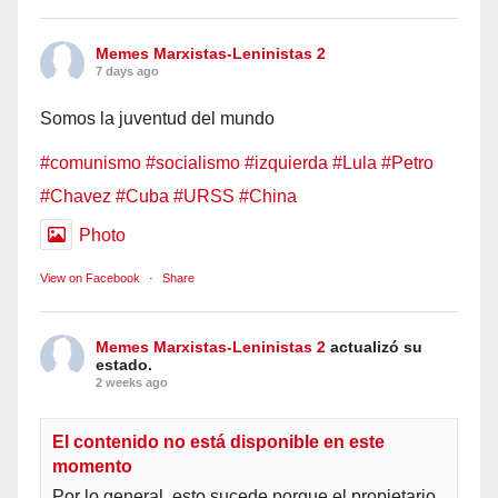
Memes Marxistas-Leninistas 2
7 days ago
Somos la juventud del mundo
#comunismo
#socialismo
#izquierda
#Lula
#Petro
#Chavez
#Cuba
#URSS
#China
Photo
View on Facebook
·
Share
Memes Marxistas-Leninistas 2
actualizó su
estado.
2 weeks ago
El contenido no está disponible en este
momento
Por lo general, esto sucede porque el propietario