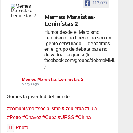
113,077
Memes Marxistas-
Leninistas 2
Humor desde el Marxismo
Leninismo, no liberto, no son un
"genio censurado"... debatimos
en el grupo de debate para no
desvirtuar la gracia (Ir:
facebook.com/groups/debateMML
)
Memes Marxistas-Leninistas 2
5 days ago
Somos la juventud del mundo
#comunismo
#socialismo
#izquierda
#Lula
#Petro
#Chavez
#Cuba
#URSS
#China
Photo