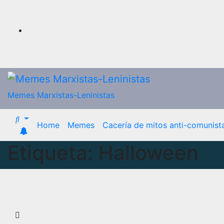
Saltar
al
contenido
Memes Marxistas-Leninistas
Home
Memes
Cacería de mitos anti-comunist
Etiqueta:
Halloween