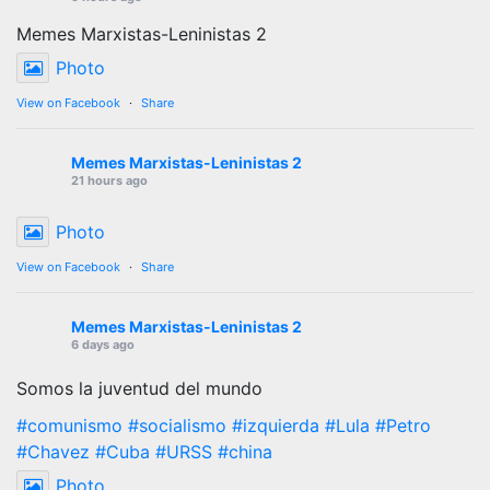
Memes Marxistas-Leninistas 2
Photo
View on Facebook
·
Share
Memes Marxistas-Leninistas 2
21 hours ago
Photo
View on Facebook
·
Share
Memes Marxistas-Leninistas 2
6 days ago
Somos la juventud del mundo
#comunismo
#socialismo
#izquierda
#Lula
#Petro
#Chavez
#Cuba
#URSS
#china
Photo