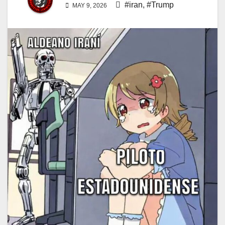
#iran
,
#Trump
MAY 9, 2026