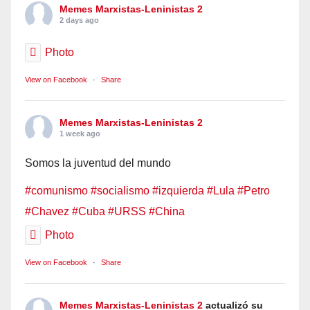
Memes Marxistas-Leninistas 2
2 days ago
Photo
View on Facebook
·
Share
Memes Marxistas-Leninistas 2
1 week ago
Somos la juventud del mundo
#comunismo
#socialismo
#izquierda
#Lula
#Petro
#Chavez
#Cuba
#URSS
#China
Photo
View on Facebook
·
Share
Memes Marxistas-Leninistas 2
actualizó su