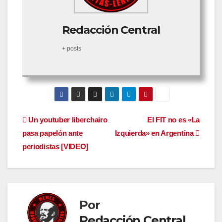
Redacción Central
+ posts
Navegación
Un youtuber liberchairo
El FIT no es «La
pasa papelón ante
Izquierda» en Argentina
de
periodistas [VIDEO]
entradas
Por
Redacción Central