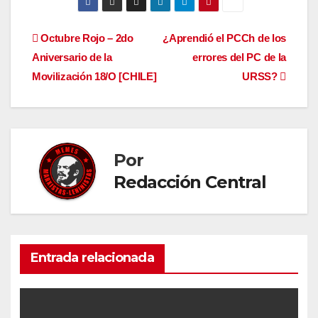
Navegación
Octubre Rojo – 2do
¿Aprendió el PCCh de los
Aniversario de la
errores del PC de la
de
Movilización 18/O [CHILE]
URSS?
entradas
Por
Redacción Central
Entrada relacionada