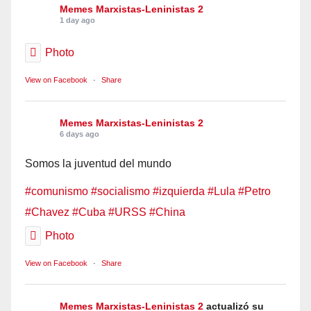
Memes Marxistas-Leninistas 2
1 day ago
Photo
View on Facebook
·
Share
Memes Marxistas-Leninistas 2
6 days ago
Somos la juventud del mundo
#comunismo
#socialismo
#izquierda
#Lula
#Petro
#Chavez
#Cuba
#URSS
#China
Photo
View on Facebook
·
Share
Memes Marxistas-Leninistas 2
actualizó su