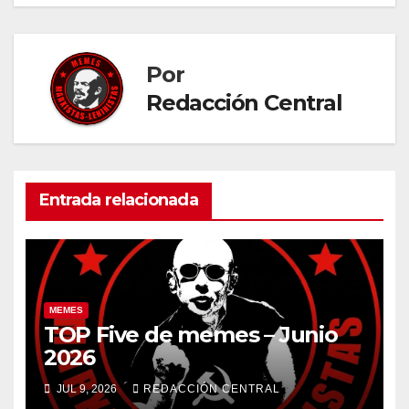
entradas
Por
Redacción Central
Entrada relacionada
MEMES
TOP Five de memes – Junio
2026
JUL 9, 2026
REDACCIÓN CENTRAL