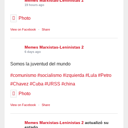
Memes Marxistas-Leninistas 2
19 hours ago
Photo
View on Facebook
·
Share
Memes Marxistas-Leninistas 2
6 days ago
Somos la juventud del mundo
#comunismo
#socialismo
#izquierda
#Lula
#Petro
#Chavez
#Cuba
#URSS
#china
Photo
View on Facebook
·
Share
Memes Marxistas-Leninistas 2
actualizó su
estado.