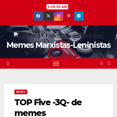
Saltar
3:25:56 AM
al
contenido
Memes Marxistas-Leninistas
MEMES
TOP Five -3Q- de
memes