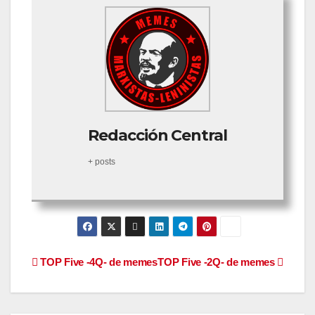
Redacción Central
+ posts
Navegación
TOP Five -4Q- de memes
TOP Five -2Q- de memes
de